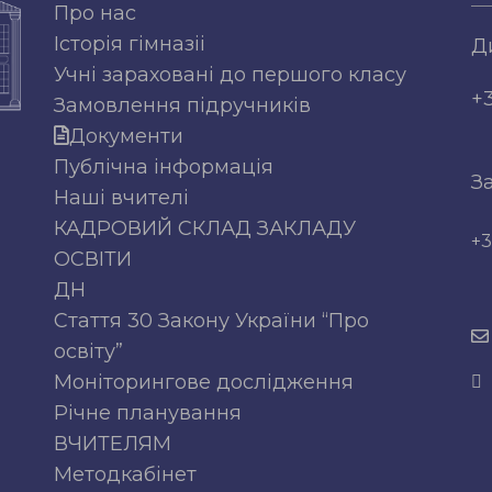
Про нас
Історія гімназіі
Д
Учні зараховані до першого класу
+
Замовлення підручників
Документи
Публічна інформація
З
Наші вчителі
КАДРОВИЙ СКЛАД ЗАКЛАДУ
+3
ОСВІТИ
ДН
Стаття 30 Закону України “Про
освіту”
Моніторингове дослідження
Річне планування
ВЧИТЕЛЯМ
Методкабінет