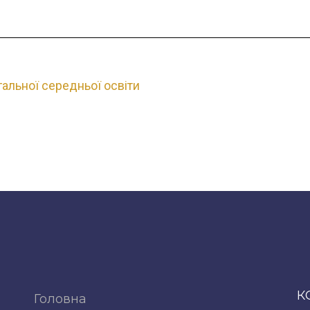
гальної середньої освіти
К
Головна