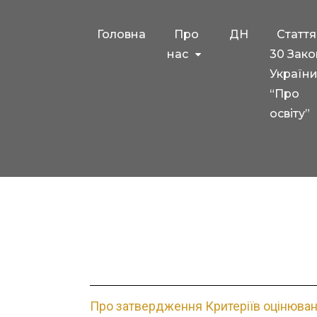
Головна
Про
ДН
Стаття
нас
30 Зако
Україн
“Про
освіту”
Про затвердження Критеріїв оцінюванн