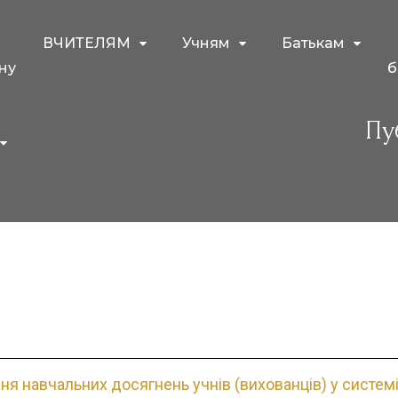
ВЧИТЕЛЯМ
Учням
Батькам
ну
б
и
Пу
я навчальних досягнень учнів (вихованців) у системі