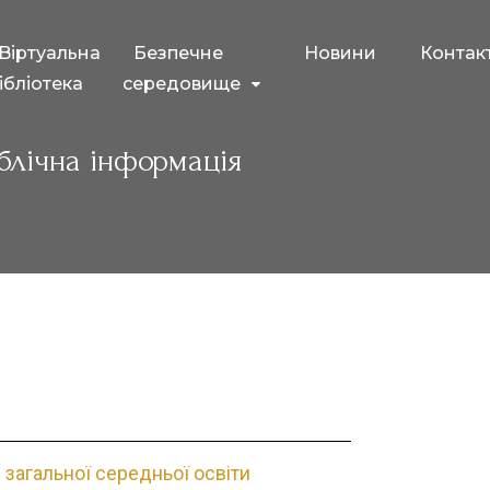
Bіртуальна
Безпечне
Новини
Контак
ібліотека
середовище
блічна інформація
 загальної середньої освіти