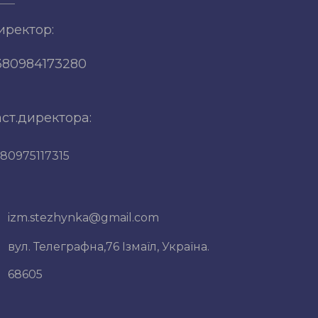
иректор:
380984173280
аст.директора:
80975117315
izm.stezhynka@gmail.com
вул. Телеграфна,76 Ізмаїл, Україна.
68605